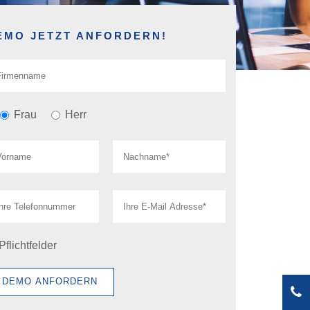
EMO JETZT ANFORDERN!
Frau
Herr
Bitte lasse dieses Feld leer.
Bitte lasse dieses Feld leer.
Pflichtfelder